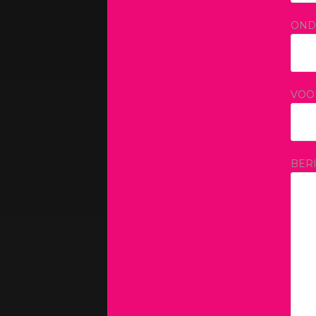
OND
VOO
BER