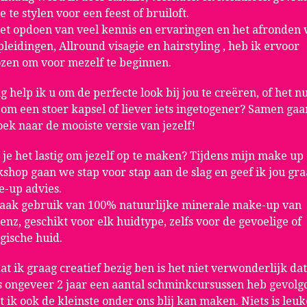
e te stylen voor een feest of bruiloft.
et opdoen van veel kennis en ervaringen en het afronden 
pleidingen, Allround visagie en hairstyling , heb ik ervoor
zen om voor mezelf te beginnen.
g help ik u om de perfecte look bij jou te creëren, of het n
 om een stoer kapsel of liever iets ingetogener? Samen gaa
oek naar de mooiste versie van jezelf!
 je het lastig om jezelf op te maken? Tijdens mijn make up
shop gaan we stap voor stap aan de slag en geef ik jou gr
-up advies.
aak gebruik van 100% natuurlijke minerale make-up van
enz, geschikt voor elk huidtype, zelfs voor de gevoelige of
rgische huid.
t ik graag creatief bezig ben is het niet verwonderlijk dat
s ongeveer 2 jaar een aantal schminkcursussen heb gevolg
t ik ook de kleinste onder ons blij kan maken. Niets is leuk