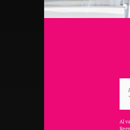
Al v
Rege