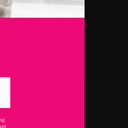
ng.
agd