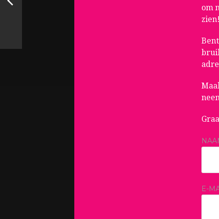
om n
zien
Bent
brui
adre
Maak
neem
Graa
NAA
E-MA