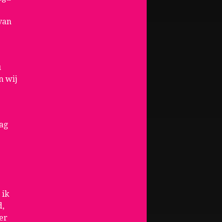
van
u
n wij
aag
 ik
d,
er