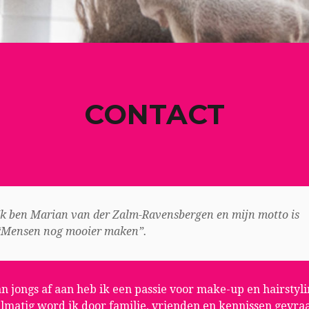
CONTACT
Ik ben Marian van der Zalm-Ravensbergen en mijn motto is
“Mensen nog mooier maken”.
an jongs af aan heb ik een passie voor make-up en hairstyli
lmatig word ik door familie, vrienden en kennissen gevra