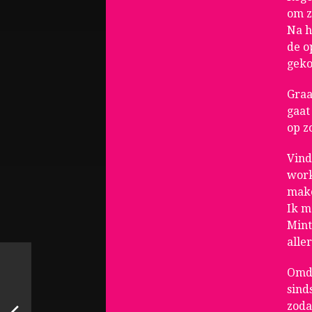
om z
Na h
de o
geko
Graa
gaat
op z
Vind
work
make
Ik m
Mint
alle
Omda
sind
zoda