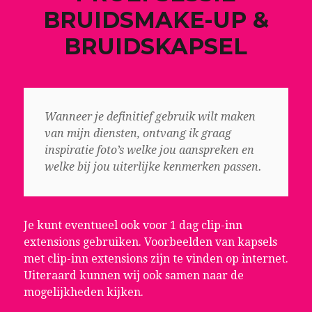
BRUIDSMAKE-UP &
BRUIDSKAPSEL
Wanneer je definitief gebruik wilt maken
van mijn diensten, ontvang ik graag
inspiratie foto’s welke jou aanspreken en
welke bij jou uiterlijke kenmerken passen.
Je kunt eventueel ook voor 1 dag clip-inn
extensions gebruiken. Voorbeelden van kapsels
met clip-inn extensions zijn te vinden op internet.
Uiteraard kunnen wij ook samen naar de
mogelijkheden kijken.